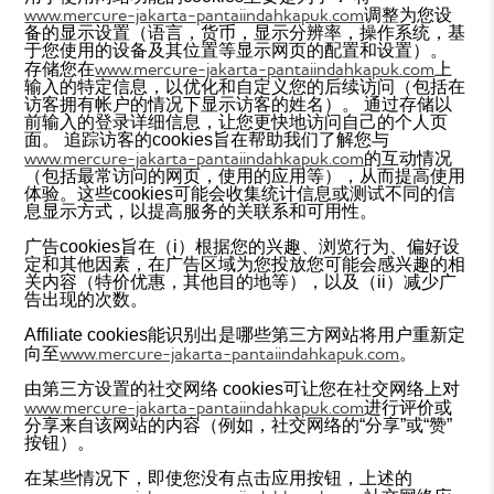
www.mercure-jakarta-pantaiindahkapuk.com
调整为您设
备的显示设置（语言，货币，显示分辨率，操作系统，基
于您使用的设备及其位置等显示网页的配置和设置）。
www.mercure-jakarta-pantaiindahkapuk.com
存储您在
上
输入的特定信息，以优化和自定义您的后续访问（包括在
访客拥有帐户的情况下显示访客的姓名）。 通过存储以
前输入的登录详细信息，让您更快地访问自己的个人页
面。 追踪访客的cookies旨在帮助我们了解您与
www.mercure-jakarta-pantaiindahkapuk.com
的互动情况
（包括最常访问的网页，使用的应用等），从而提高使用
体验。这些cookies可能会收集统计信息或测试不同的信
息显示方式，以提高服务的关联系和可用性。
广告cookies旨在（i）根据您的兴趣、浏览行为、偏好设
定和其他因素，在广告区域为您投放您可能会感兴趣的相
关内容（特价优惠，其他目的地等），以及（ii）减少广
告出现的次数。
Affiliate cookies能识别出是哪些第三方网站将用户重新定
www.mercure-jakarta-pantaiindahkapuk.com
向至
。
由第三方设置的社交网络 cookies可让您在社交网络上对
www.mercure-jakarta-pantaiindahkapuk.com
进行评价或
分享来自该网站的内容（例如，社交网络的“分享”或“赞”
按钮）。
在某些情况下，即使您没有点击应用按钮，上述的