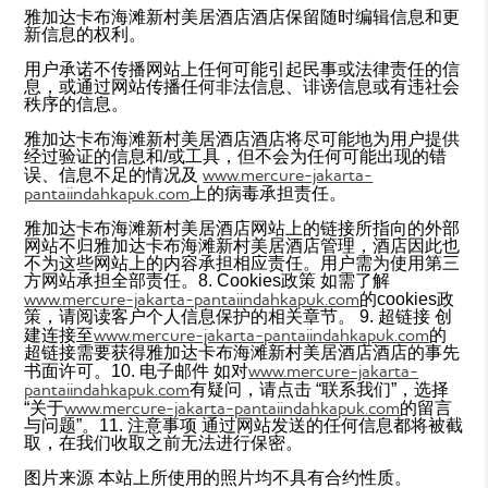
雅加达卡布海滩新村美居酒店酒店保留随时编辑信息和更
新信息的权利。
用户承诺不传播网站上任何可能引起民事或法律责任的信
息，或通过网站传播任何非法信息、诽谤信息或有违社会
秩序的信息。
雅加达卡布海滩新村美居酒店酒店将尽可能地为用户提供
经过验证的信息和/或工具，但不会为任何可能出现的错
www.mercure-jakarta-
误、信息不足的情况及
pantaiindahkapuk.com
上的病毒承担责任。
雅加达卡布海滩新村美居酒店网站上的链接所指向的外部
网站不归雅加达卡布海滩新村美居酒店管理，酒店因此也
不为这些网站上的内容承担相应责任。用户需为使用第三
方网站承担全部责任。8. Cookies政策 如需了解
www.mercure-jakarta-pantaiindahkapuk.com
的cookies政
策，请阅读客户个人信息保护的相关章节。 9. 超链接 创
www.mercure-jakarta-pantaiindahkapuk.com
建连接至
的
超链接需要获得雅加达卡布海滩新村美居酒店酒店的事先
www.mercure-jakarta-
书面许可。10. 电子邮件 如对
pantaiindahkapuk.com
有疑问，请点击 “联系我们”，选择
www.mercure-jakarta-pantaiindahkapuk.com
“关于
的留言
与问题”。11. 注意事项 通过网站发送的任何信息都将被截
取，在我们收取之前无法进行保密。
图片来源 本站上所使用的照片均不具有合约性质。