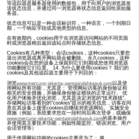
等追踪器是服务器使用的数据包，用于向用户的浏览器发
送状态信息，并通过同一浏览器将状态信息返回给原始服
务器。
状态信息可以是一种会话标识符，一种语言，一个到期日
期，一个响应字段或其他类型的信息。
在有效期内，cookies用于在浏览器访问网站的不同页面
时或浏览器稍后返回该站点时存储状态信息。
Cookies有几种类型： 会话cookies，这种cookies只要您
退出浏览器或离开网站就会被删除。 永久cookies，这种
cookies会在您的设备上保留到它们到期或您使用浏览器
功能删除它们位置。 14. 为什么要使用cookies？ 我们的
cookies及其他追踪器主要用于下列目的：
www.mercure-jakarta-pantaiindahkapuk.com
浏览
以及使
用网站所有功能，尤其是： 管理网站访客的身份验证和
相关的安全措施，并确保身份验证模块的正常运行。 优
化用户体验并优化浏览，尤其是决定浏览的“技术路线”。
存储网站访客看到的“cookies”提示的相关信息，访客在同
意在其设备上接受cookies后继续浏览该网站。 实施安全
措施（例如，系统要求您在一段时间后再次登录，或确保
www.mercure-jakarta-pantaiindahkapuk.com
的基本操作
并使用其主要技术功能，例如性能监控、错误浏览、用户
会话管理等）
用于使用网站功能的cookies主要是为了： 将