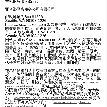
主机服务供应商为：
亚马逊网络服务公司有限公司，
邮政地址为Box 81226
Seattle, WA 98108-1226
https://aws.amazon.com 3. 数据保护： 如需了解雅高集团
的数据保护政策，请参见关于客户个人信息保护的相关章
节。 4. 版权声明： Box 81226
Seattle, WA 98108-1226
网站为https://aws.amazon.com 3. 数据保护： 如需了解雅
高集团的数据保护政策，请参见关于客户个人信息保护的
相关章节。 4. 版权声明： 本网站的所有内容（包括但不
限于域名、商标、标识、品牌名称、绘图、插图、照片、
文本、图片及其他文件）受知识产权法保护，属于雅加达
卡布海滩新村美居酒店酒店和雅高集团所有或已授权雅加
达卡布海滩新村美居酒店酒店和雅高集团使用。
在未得到雅加达卡布海滩新村美居酒店事先书面许可的情
况下，除严格的非商业化个人用途、不对任何现有内容作
修改的情况以外，不得以任何形式复制、转载、修改、重
www.mercure-jakarta-
新发布、载入、删改、传播或分发
pantaiindahkapuk.com
网站上的全部或部分内容。
{{}]完整或部分网站内容必须附有以下内容：“
©
Copyright
Accor SA.
©Copyright
hotel 雅加达卡布海滩新村美居酒
www.mercure-jakarta-pantaiindahkapuk.com
店。
所使用
www.mercure-jakarta-
的照片不具有法律约束力。
"
pantaiindahkapuk.com
{}}