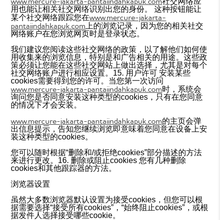
www.mercure-jakarta-pantaiindahkapuk.com
社交网络应
用也能让相关社交网络识别出您的身份。 这种按钮能让
www.mercure-jakarta-
某个社交网络跟踪您在
pantaiindahkapuk.com
上的浏览记录，因为您的相关社交
网络账户在您浏览网页时是登录状态。
我们建议您阅读这些社交网络的政策，以了解他们如何使
用收集来的浏览信息，特别是和广告相关的用途。这些政
策必须让您能在这些社交网站上做出选择，尤其是对每个
社交网络账户进行相应设置。15. 用户许可 安装某些
cookies需要得到您的许可。当您第一次访问
www.mercure-jakarta-pantaiindahkapuk.com
时，系统会
询问您是否同意安装这种类型的cookies，只有在您同意
的情况下才会安装。
www.mercure-jakarta-pantaiindahkapuk.com
的主页会弹
出信息提示，告知您继续浏览即意味着您同意在设备上安
装这种类型的cookies。
您可以随时根据“删除和/或拒绝cookies”部分描述的方法
来进行更改。16. 删除或阻止cookies 您有几种删除
cookies和其他跟踪器的方法。
浏览器设置
虽然大多数浏览器默认设置为接受cookies，但您可以根
据需要选择“接受所有cookies”，“始终阻止cookies”，或根
据发件人选择接受哪些cookie。