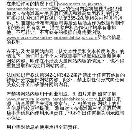
www.mercure-jakarta-
在未经许可的情况下使用
pantaiindahkapuk.com
网站上的任何内容将被视为侵犯雅
加达卡布海滩新村美居酒店酒店和雅高集团权利的行为，
可根据法国知识产权保护法第355-2条等相关内容进行起
诉。5. 雅加达卡布海滩新村美居酒店酒店作为数据库制作
者的权利 所有客户、潜在客户和合作伙伴均享有非排
他、不可转让、不可剥夺的根据自身需要浏览
www.mercure-jakarta-pantaiindahkapuk.com
所包含信息
的权利。
在不涉及大量网站内容（从文本性质和文本长度考虑）的
情况下，他们可出于个人浏览需要而提取和/或重新使用
网站内容。即使在不涉及大量网站内容的情况下，也不得
重复提取和/或使用网站内容。
法国知识产权法第342-1和342-2条严禁出于任何其他目的
转载部分或全部网站内容。此外，禁止以任何形式向任何
受众公开全部或部分网站内容。
严禁将网站内容用于商业用途。6. 图片来源 如需了解
www.mercure-jakarta-pantaiindahkapuk.com
上的照片来
源，请查看照片来源相关章节。7. 相关责任 网站上的所
有信息均按原样提供。 雅加达卡布海滩新村美居酒店酒
店不为信息的使用承担责任，也不作出任何相关明示或暗
示保证。
用户需对信息的使用承担全部责任。